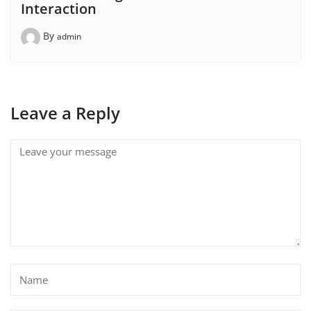
Interaction
By
admin
Leave a Reply