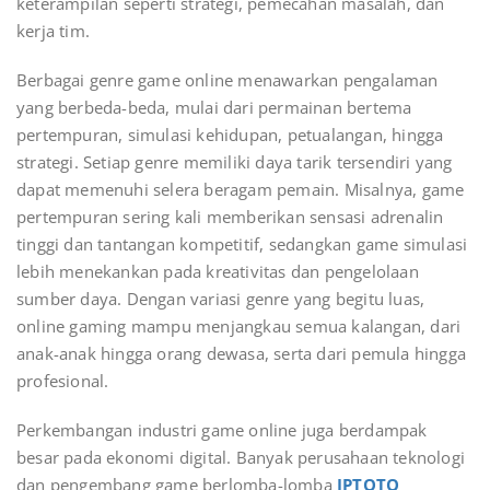
keterampilan seperti strategi, pemecahan masalah, dan
kerja tim.
Berbagai genre game online menawarkan pengalaman
yang berbeda-beda, mulai dari permainan bertema
pertempuran, simulasi kehidupan, petualangan, hingga
strategi. Setiap genre memiliki daya tarik tersendiri yang
dapat memenuhi selera beragam pemain. Misalnya, game
pertempuran sering kali memberikan sensasi adrenalin
tinggi dan tantangan kompetitif, sedangkan game simulasi
lebih menekankan pada kreativitas dan pengelolaan
sumber daya. Dengan variasi genre yang begitu luas,
online gaming mampu menjangkau semua kalangan, dari
anak-anak hingga orang dewasa, serta dari pemula hingga
profesional.
Perkembangan industri game online juga berdampak
besar pada ekonomi digital. Banyak perusahaan teknologi
dan pengembang game berlomba-lomba
JPTOTO