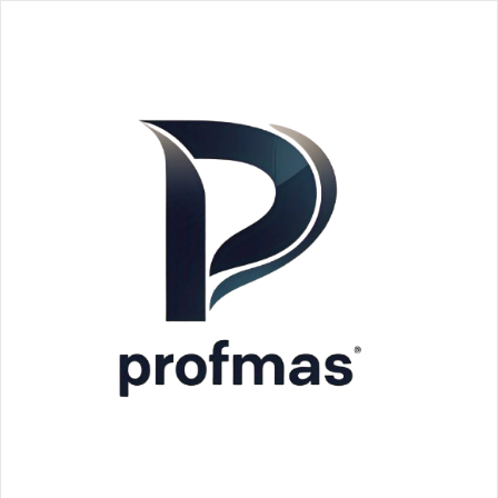
Skip
to
content