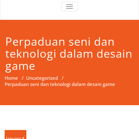
TOGGLE NAVIGATION
Perpaduan seni dan
teknologi dalam desain
game
Home
/
Uncategorized
/
Perpaduan seni dan teknologi dalam desain game
January 8,