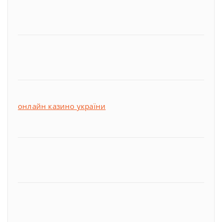
онлайн казино україни