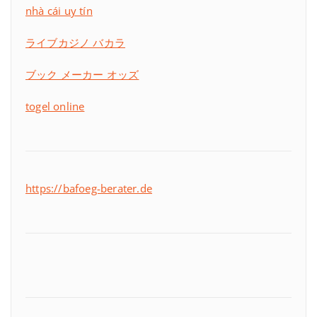
nhà cái uy tín
ライブカジノ バカラ
ブック メーカー オッズ
togel online
https://bafoeg-berater.de