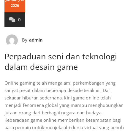
2026
0
By
admin
Perpaduan seni dan teknologi
dalam desain game
Online gaming telah mengalami perkembangan yang
sangat pesat dalam beberapa dekade terakhir. Dari
sekadar hiburan sederhana, kini game online telah
menjadi fenomena global yang mampu menghubungkan
jutaan orang dari berbagai negara dan budaya.
Keberadaan game online memberikan kesempatan bagi
para pemain untuk menjelajahi dunia virtual yang penuh