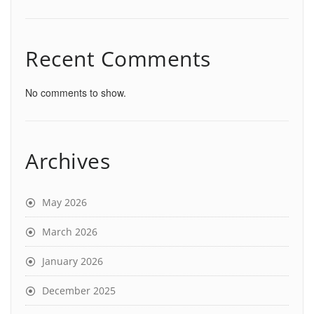
Recent Comments
No comments to show.
Archives
May 2026
March 2026
January 2026
December 2025