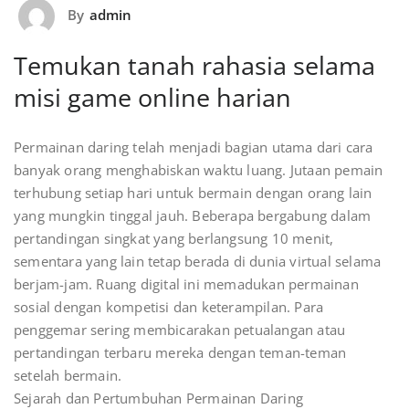
By
admin
Temukan tanah rahasia selama
misi game online harian
Permainan daring telah menjadi bagian utama dari cara
banyak orang menghabiskan waktu luang. Jutaan pemain
terhubung setiap hari untuk bermain dengan orang lain
yang mungkin tinggal jauh. Beberapa bergabung dalam
pertandingan singkat yang berlangsung 10 menit,
sementara yang lain tetap berada di dunia virtual selama
berjam-jam. Ruang digital ini memadukan permainan
sosial dengan kompetisi dan keterampilan. Para
penggemar sering membicarakan petualangan atau
pertandingan terbaru mereka dengan teman-teman
setelah bermain.
Sejarah dan Pertumbuhan Permainan Daring