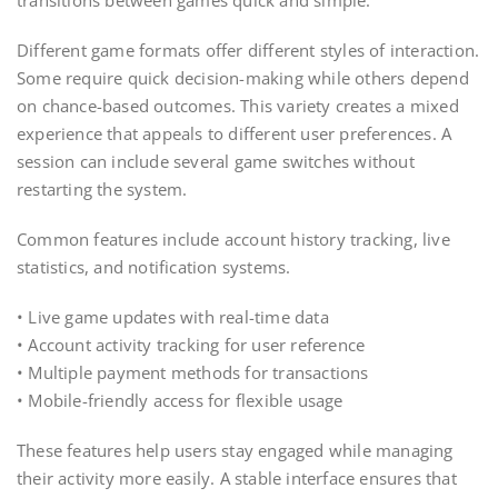
transitions between games quick and simple.
Different game formats offer different styles of interaction.
Some require quick decision-making while others depend
on chance-based outcomes. This variety creates a mixed
experience that appeals to different user preferences. A
session can include several game switches without
restarting the system.
Common features include account history tracking, live
statistics, and notification systems.
• Live game updates with real-time data
• Account activity tracking for user reference
• Multiple payment methods for transactions
• Mobile-friendly access for flexible usage
These features help users stay engaged while managing
their activity more easily. A stable interface ensures that