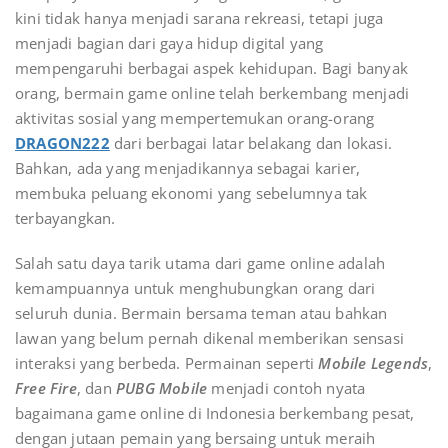
kini tidak hanya menjadi sarana rekreasi, tetapi juga
menjadi bagian dari gaya hidup digital yang
mempengaruhi berbagai aspek kehidupan. Bagi banyak
orang, bermain game online telah berkembang menjadi
aktivitas sosial yang mempertemukan orang-orang
DRAGON222
dari berbagai latar belakang dan lokasi.
Bahkan, ada yang menjadikannya sebagai karier,
membuka peluang ekonomi yang sebelumnya tak
terbayangkan.
Salah satu daya tarik utama dari game online adalah
kemampuannya untuk menghubungkan orang dari
seluruh dunia. Bermain bersama teman atau bahkan
lawan yang belum pernah dikenal memberikan sensasi
interaksi yang berbeda. Permainan seperti
Mobile Legends
,
Free Fire
, dan
PUBG Mobile
menjadi contoh nyata
bagaimana game online di Indonesia berkembang pesat,
dengan jutaan pemain yang bersaing untuk meraih