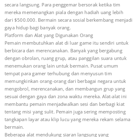
secara langsung. Para penggemar bersorak ketika tim
mereka memenangkan piala dengan hadiah uang lebih
dari $500.000. Bermain secara sosial berkembang menjadi
gaya hidup bagi banyak orang.
Platform dan Alat yang Digunakan Orang
Pemain membutuhkan alat di luar game itu sendiri untuk
berbicara dan merencanakan. Banyak yang bergabung
dengan obrolan, ruang grup, atau panggilan suara untuk
menemukan orang lain untuk bermain. Pusat umum
tempat para gamer terhubung dan menyusun tim
memungkinkan orang-orang dari berbagai negara untuk
mengobrol, merencanakan, dan membangun grup yang
sesuai dengan gaya dan zona waktu mereka. Alat-alat ini
membantu pemain menjadwalkan sesi dan berbagi kiat
tentang misi yang sulit. Pemain juga sering memposting
tangkapan layar atau klip lucu yang mereka rekam selama
bermain.
Beberapa alat mendukung siaran langsung yang