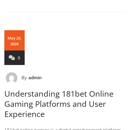
May 20,
2026
0
By
admin
Understanding 181bet Online
Gaming Platforms and User
Experience
181bet online gaming is a digital entertainment platform