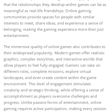
that the relationships they develop within games can be as
meaningful as real-life friendships. Online gaming
communities provide spaces for people with similar
interests to meet, share ideas, and experience a sense of
belonging, making the gaming experience more than just
entertainment.
The immersive quality of online games also contributes to
their widespread popularity. Modern games offer realistic
graphics, complex storylines, and interactive worlds that
allow players to feel fully engaged. Gamers can take on
different roles, complete missions, explore virtual
landscapes, and even create content within the game
environment. This level of engagement stimulates
creativity and strategic thinking, while offering a sense of
accomplishment as players overcome challenges and
progress. Unlike passive forms of entertainment, online
gaming requires active participation, making every session