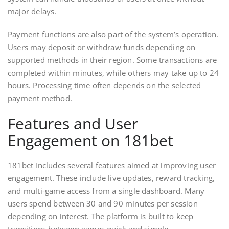
major delays.
Payment functions are also part of the system’s operation.
Users may deposit or withdraw funds depending on
supported methods in their region. Some transactions are
completed within minutes, while others may take up to 24
hours. Processing time often depends on the selected
payment method.
Features and User
Engagement on 181bet
181bet includes several features aimed at improving user
engagement. These include live updates, reward tracking,
and multi-game access from a single dashboard. Many
users spend between 30 and 90 minutes per session
depending on interest. The platform is built to keep