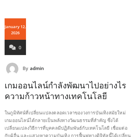
January 12,
2026
0
By
admin
เกมออนไลน์กำลังพัฒนาไปอย่างไร
ความก้าวหน้าทางเทคโนโลยี
ในภูมิทัศน์ที่เปลี่ยนแปลงตลอดเวลาของวงการบันเทิงสมัยใหม่
เกมออนไลน์ได้กลายเป็นพลังทางวัฒนธรรมที่สำคัญ ซึ่งได้
เปลี่ยนแปลงวิธีการที่บุคคลมีปฏิสัมพันธ์กับเทคโนโลยี เชื่อมต่อ
กับผู้อื่น และแสวงหาความบันเทิง การฟื้นฟูทางดิจิทัลนี้ได้เปลี่ยน