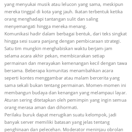
yang menyukai musik atau lelucon yang sama, meskipun
mereka tinggal di kota yang jauh. Ikatan terbentuk ketika
orang menghadapi tantangan sulit dan saling
menyemangati hingga mereka menang.
Komunikasi hadir dalam berbagai bentuk, dari teks singkat
hingga sesi suara panjang dengan pembicaraan strategi.
Satu tim mungkin menghabiskan waktu berjam-jam
selama acara akhir pekan, membicarakan setiap
permainan dan merayakan kemenangan kecil dengan tawa
bersama. Beberapa komunitas menambahkan acara
seperti kontes menggambar atau malam bercerita yang
sama sekali bukan tentang permainan. Momen-momen ini
membangun budaya dan kenangan yang melampaui layar.
Aturan sering ditetapkan oleh pemimpin yang ingin semua
orang merasa aman dan dihormati.
Perilaku buruk dapat merugikan suatu kelompok, jadi
banyak server memiliki batasan yang jelas tentang
penghinaan dan pelecehan. Moderator meninjau obrolan