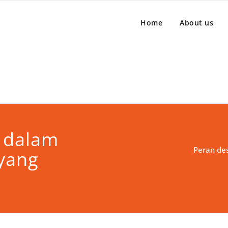
Home
About us
a dalam
Peran de
yang