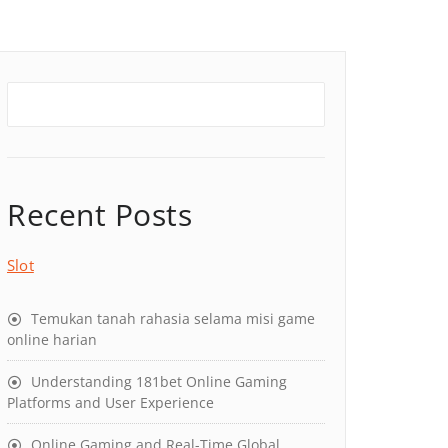
Recent Posts
Slot
Temukan tanah rahasia selama misi game
online harian
Understanding 181bet Online Gaming
Platforms and User Experience
Online Gaming and Real-Time Global