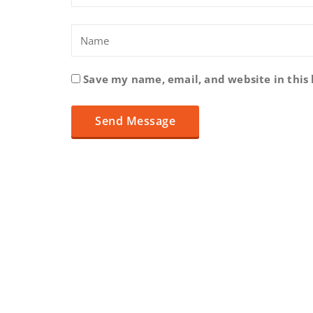
Save my name, email, and website in this