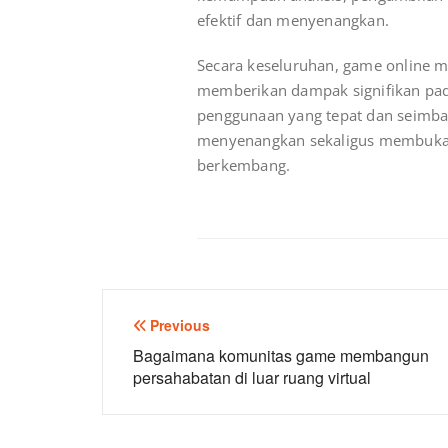
efektif dan menyenangkan.
Secara keseluruhan, game online m
memberikan dampak signifikan pada
penggunaan yang tepat dan seimba
menyenangkan sekaligus membuka b
berkembang.
Post
Previous
navigation
Bagaimana komunitas game membangun
persahabatan di luar ruang virtual