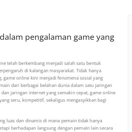
a dalam pengalaman game yang
nline telah berkembang menjadi salah satu bentuk
erpengaruh di kalangan masyarakat. Tidak hanya
g, game online kini menjadi fenomena sosial yang
n dari berbagai belahan dunia dalam satu jaringan
 dan jaringan internet yang semakin cepat, game online
ng seru, kompetitif, sekaligus mengasyikkan bagi
g luas dan dinamis di mana pemain tidak hanya
etapi berhadapan langsung dengan pemain lain secara