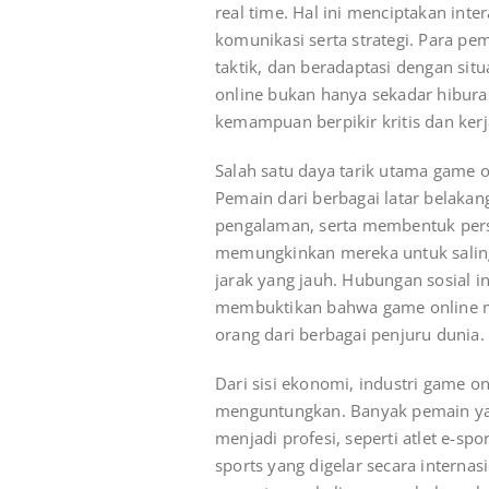
real time. Hal ini menciptakan int
komunikasi serta strategi. Para p
taktik, dan beradaptasi dengan sit
online bukan hanya sekadar hibur
kemampuan berpikir kritis dan ker
Salah satu daya tarik utama game 
Pemain dari berbagai latar belakan
pengalaman, serta membentuk pers
memungkinkan mereka untuk saling
jarak yang jauh. Hubungan sosial in
membuktikan bahwa game online 
orang dari berbagai penjuru dunia.
Dari sisi ekonomi, industri game o
menguntungkan. Banyak pemain ya
menjadi profesi, seperti atlet e-sp
sports yang digelar secara internas