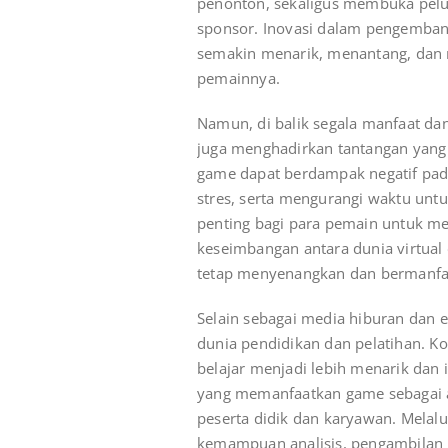
penonton, sekaligus membuka pelu
sponsor. Inovasi dalam pengemban
semakin menarik, menantang, dan 
pemainnya.
Namun, di balik segala manfaat d
juga menghadirkan tantangan yang 
game dapat berdampak negatif pada
stres, serta mengurangi waktu untuk
penting bagi para pemain untuk m
keseimbangan antara dunia virtual
tetap menyenangkan dan bermanfa
Selain sebagai media hiburan dan 
dunia pendidikan dan pelatihan. K
belajar menjadi lebih menarik dan
yang memanfaatkan game sebagai a
peserta didik dan karyawan. Melal
kemampuan analisis, pengambilan 